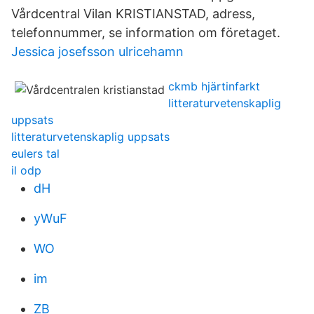
Vårdcentral Vilan KRISTIANSTAD, adress,
telefonnummer, se information om företaget.
Jessica josefsson ulricehamn
ckmb hjärtinfarkt
litteraturvetenskaplig
uppsats
litteraturvetenskaplig uppsats
eulers tal
il odp
dH
yWuF
WO
im
ZB