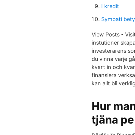
I kredit
Sympati bety
View Posts - Vis
instutioner skapa
investerarens som
du vinna varje gå
kvart in och kvart
finansiera verks
kan allt bli verkli
Hur man 
tjäna p