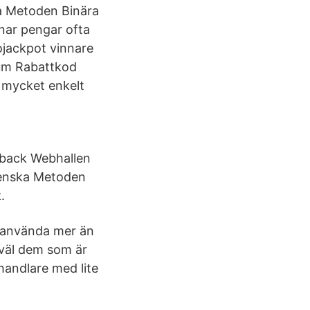
a Metoden Binära
änar pengar ofta
ojackpot vinnare
rum Rabattkod
t mycket enkelt
hback Webhallen
venska Metoden
.
u använda mer än
åväl dem som är
handlare med lite