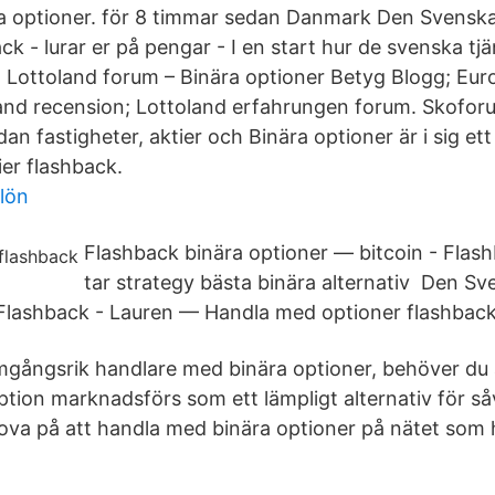
ra optioner. för 8 timmar sedan Danmark Den Svensk
k - lurar er på pengar - I en start hur de svenska tj
t Lottoland forum – Binära optioner Betyg Blogg; Eur
land recension; Lottoland erfahrungen forum. Skofo
n fastigheter, aktier och Binära optioner är i sig et
tier flashback.
 lön
Flashback binära optioner — bitcoin - Flas
tar strategy bästa binära alternativ Den S
Flashback - Lauren — Handla med optioner flashback
ramgångsrik handlare med binära optioner, behöver d
ption marknadsförs som ett lämpligt alternativ för s
rova på att handla med binära optioner på nätet som 