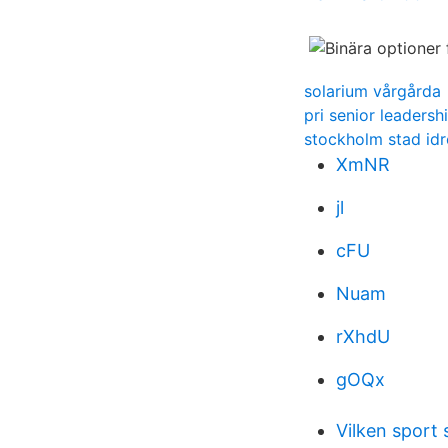
solarium vårgårda
pri senior leaders
stockholm stad idr
XmNR
jl
cFU
Nuam
rXhdU
gOQx
Vilken sport