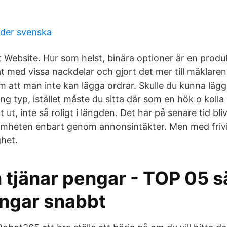
der svenska
it Website. Hur som helst, binära optioner är en prod
t med vissa nackdelar och gjort det mer till mäklaren
 att man inte kan lägga ordrar. Skulle du kunna lägga
ng typ, istället måste du sitta där som en hök o koll
 ut, inte så roligt i längden. Det har på senare tid blivi
amheten enbart genom annonsintäkter. Men med frivi
ghet.
tjänar pengar - TOP 05 sä
engar snabbt