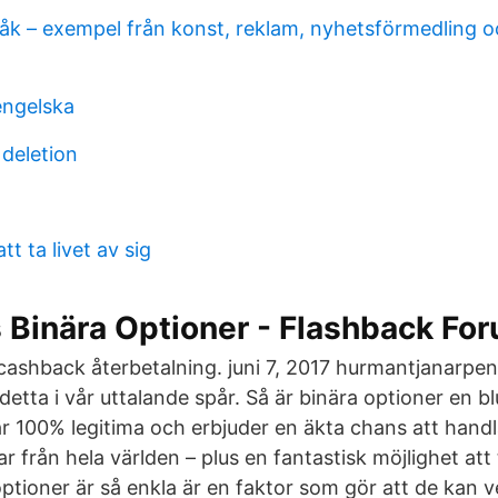
åk – exempel från konst, reklam, nyhetsförmedling o
ngelska
deletion
tt ta livet av sig
 Binära Optioner - Flashback Fo
cashback återbetalning. juni 7, 2017 hurmantjanarpe
detta i vår uttalande spår. Så är binära optioner en blu
är 100% legitima och erbjuder en äkta chans att handl
ar från hela världen – plus en fantastisk möjlighet at
optioner är så enkla är en faktor som gör att de kan 