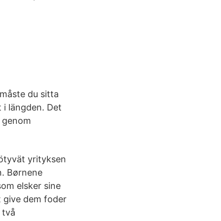
 måste du sitta
t i längden. Det
rt genom
ötyvät yrityksen
en. Børnene
som elsker sine
t give dem foder
 två