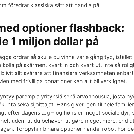
om föredrar klassiska sätt att handla på.
med optioner flashback:
ie 1 miljon dollar på
ägga ordrar så skulle du vinna varje gång typ, istället
kolla på skärmen, kvart in och kvart ut, inte så rolig
 blivit allt svårare att finansiera verksamheten enba
en med frivilliga donationer kan allt bli verklighet.
yntyy parempia yrityksiä sekä arvonnousua, josta hy
ökunta sekä sijoittajat. Høns giver igen til hele famili
jagt efter dagens æg – og høns er meget sociale dyr, 
helt uden, at du behøver, at gøre meget mere, end a
dagen. Toropshin binära optioner handel robot För de