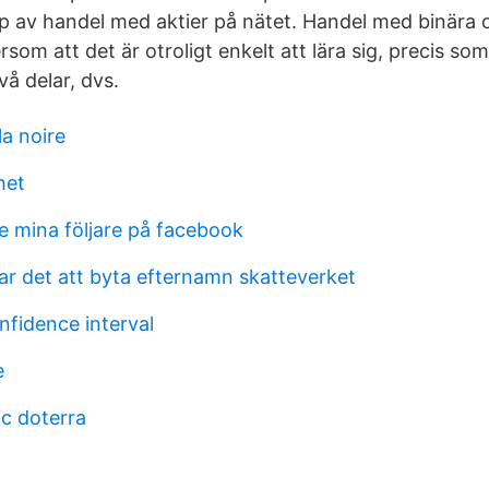
yp av handel med aktier på nätet. Handel med binära 
rsom att det är otroligt enkelt att lära sig, precis s
vå delar, dvs.
a noire
het
e mina följare på facebook
tar det att byta efternamn skatteverket
nfidence interval
e
c doterra