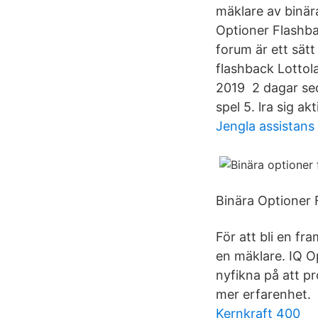
mäklare av binä
Optioner Flashbac
forum är ett sät
flashback Lotto
2019 2 dagar seda
spel 5. lra sig ak
Jengla assistans
Binära Optioner 
För att bli en f
en mäklare. IQ O
nyfikna på att p
mer erfarenhet.
Kernkraft 400