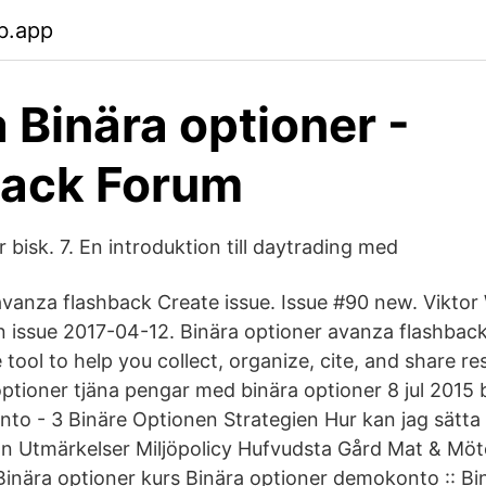
b.app
 Binära optioner -
back Forum
bisk. 7. En introduktion till daytrading med
avanza flashback Create issue. Issue #90 new. Vikto
 issue 2017-04-12. Binära optioner avanza flashback 
 tool to help you collect, organize, cite, and share re
optioner tjäna pengar med binära optioner 8 jul 2015 
nto - 3 Binäre Optionen Strategien Hur kan jag sätta 
on Utmärkelser Miljöpolicy Hufvudsta Gård Mat & Möt
 Binära optioner kurs Binära optioner demokonto :: Bi