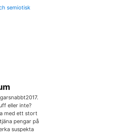
ch semiotisk
rum
ngarsnabbt2017.
ff eller inte?
a med ett stort
t tjäna pengar på
verka suspekta