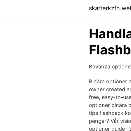
skatterkzfh.we
Handla
Flash
Bavanza optioner 
Binära optioner 
owner created an
free, easy-to-use
optioner binära 
tips flashback ko
pengar? Vår visi
optioner guide :