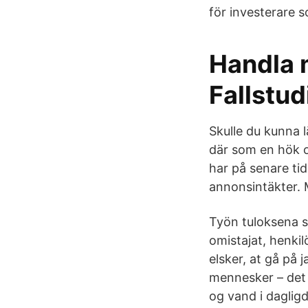
för investerare s
Handla 
Fallstud
Skulle du kunna l
där som en hök o 
har på senare tid
annonsintäkter. M
Työn tuloksena s
omistajat, henkil
elsker, at gå på 
mennesker – det 
og vand i daglig