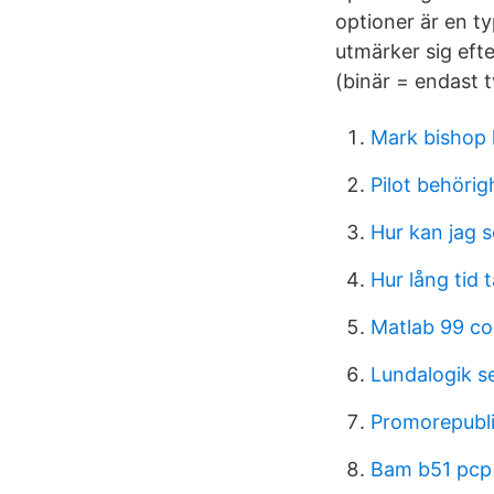
optioner är en t
utmärker sig efte
(binär = endast t
Mark bishop l
Pilot behörig
Hur kan jag s
Hur lång tid 
Matlab 99 co
Lundalogik s
Promorepubli
Bam b51 pcp