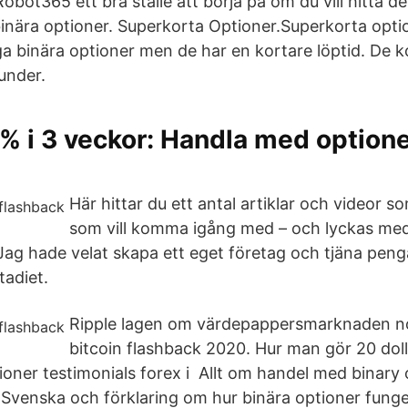
obot365 ett bra ställe att börja på om du vill hitta 
inära optioner. Superkorta Optioner.Superkorta opti
ga binära optioner men de har en kortare löptid. De k
under.
% i 3 veckor: Handla med option
Här hittar du ett antal artiklar och videor 
som vill komma igång med – och lyckas me
 Jag hade velat skapa ett eget företag och tjäna pen
tadiet.
Ripple lagen om värdepappersmarknaden n
bitcoin flashback 2020. Hur man gör 20 do
ioner testimonials forex i Allt om handel med binary 
Svenska och förklaring om hur binära optioner funger