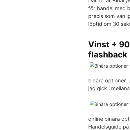
Därför är BinaryR
för handel med b
precis som vanli
löptid om 30 sek
Vinst + 90
flashback
binära optioner.
jag gick i mellans
online binära opt
Handelsguide på 