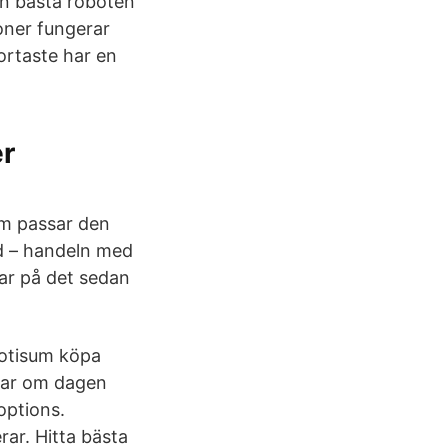
den bästa roboten
oner fungerar
ortaste har en
er
som passar den
d – handeln med
gar på det sedan
otisum köpa
llar om dagen
options.
ar. Hitta bästa