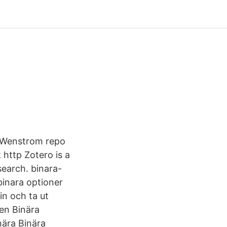
r Wenstrom repo
http Zotero is a
search. binara-
binara optioner
in och ta ut
en Binära
nära Binära