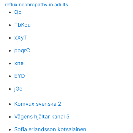
reflux nephropathy in adults
Qo
TbKou
xXyT
poqrC
xne
EYD
jGe
Komvux svenska 2
Vägens hjältar kanal 5
Sofia erlandsson kotsalainen