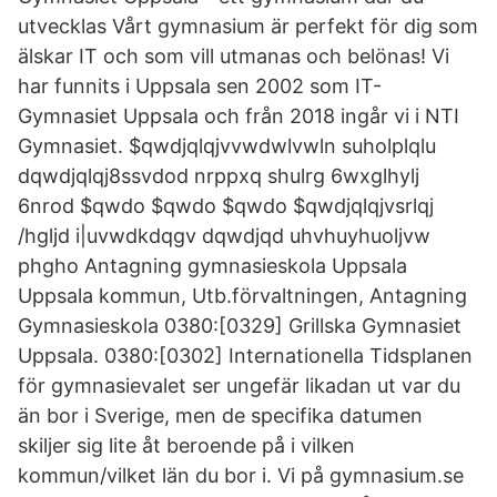
utvecklas Vårt gymnasium är perfekt för dig som
älskar IT och som vill utmanas och belönas! Vi
har funnits i Uppsala sen 2002 som IT-
Gymnasiet Uppsala och från 2018 ingår vi i NTI
Gymnasiet. $qwdjqlqjvvwdwlvwln suholplqlu
dqwdjqlqj8ssvdod nrppxq shulrg 6wxglhylj
6nrod $qwdo $qwdo $qwdo $qwdjqlqjvsrlqj
/hgljd i|uvwdkdqgv dqwdjqd uhvhuyhuoljvw
phgho Antagning gymnasieskola Uppsala
Uppsala kommun, Utb.förvaltningen, Antagning
Gymnasieskola 0380:[0329] Grillska Gymnasiet
Uppsala. 0380:[0302] Internationella Tidsplanen
för gymnasievalet ser ungefär likadan ut var du
än bor i Sverige, men de specifika datumen
skiljer sig lite åt beroende på i vilken
kommun/vilket län du bor i. Vi på gymnasium.se