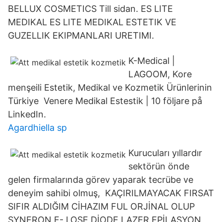
BELLUX COSMETICS Till sidan. ES LITE
MEDIKAL ES LITE MEDIKAL ESTETIK VE
GUZELLIK EKIPMANLARI URETIMI.
K-Medical |
LAGOOM, Kore
menşeili Estetik, Medikal ve Kozmetik Ürünlerinin
Türkiye Venere Medikal Estestik | 10 följare på
LinkedIn.
Agardhiella sp
Kurucuları yıllardır
sektörün önde
gelen firmalarında görev yaparak tecrübe ve
deneyim sahibi olmuş, KAÇIRILMAYACAK FIRSAT
SIFIR ALDIĞIM CİHAZIM FUL ORJİNAL OLUP
SYNERON E- LOSE DİODE LAZER EPİLASYON