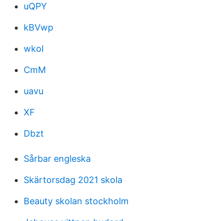
uQPY
kBVwp
wkoI
CmM
uavu
XF
Dbzt
Sårbar engleska
Skärtorsdag 2021 skola
Beauty skolan stockholm