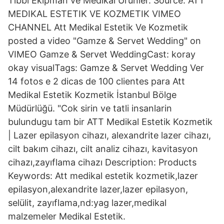
Tıbbi Ekipman ve Medikal Ürünler. Source: ATT
MEDIKAL ESTETIK VE KOZMETIK VIMEO
CHANNEL Att Medikal Estetik Ve Kozmetik
posted a video "Gamze & Servet Wedding" on
VIMEO Gamze & Servet WeddingCast: koray
okay visualTags: Gamze & Servet Wedding Ver
14 fotos e 2 dicas de 100 clientes para Att
Medikal Estetik Kozmetik İstanbul Bölge
Müdürlüğü. "Cok sirin ve tatli insanlarin
bulundugu tam bir ATT Medikal Estetik Kozmetik
| Lazer epilasyon cihazı, alexandrite lazer cihazı,
cilt bakım cihazı, cilt analiz cihazı, kavitasyon
cihazı,zayıflama cihazı Description: Products
Keywords: Att medikal estetik kozmetik,lazer
epilasyon,alexandrite lazer,lazer epilasyon,
selülit, zayıflama,nd:yag lazer,medikal
malzemeler Medikal Estetik.