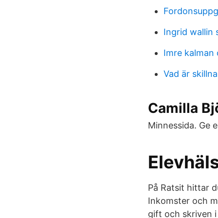
Fordonsuppgi
Ingrid wallin
Imre kalman o
Vad är skilln
Camilla Bj
Minnessida. Ge 
Elevhäls
På Ratsit hitta
Inkomster och myc
gift och skriven 