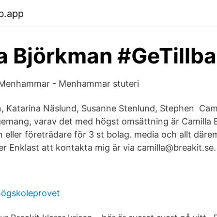
b.app
a Björkman #GeTillb
 Menhammar - Menhammar stuteri
, Katarina Näslund, Susanne Stenlund, Stephen Cami
gemang, varav det med högst omsättning är Camilla 
eller företrädare för 3 st bolag. media och allt därem
r Enklast att kontakta mig är via camilla@breakit.se.
högskoleprovet