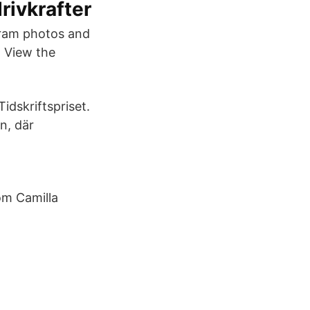
rivkrafter
gram photos and
 View the
idskriftspriset.
n, där
om Camilla