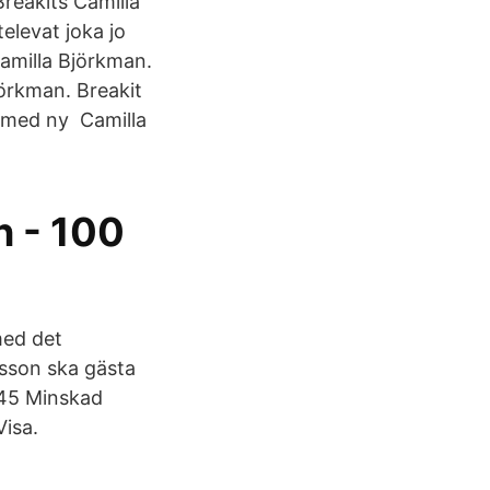
Breakits Camilla
elevat joka jo
Camilla Björkman.
jörkman. Breakit
r med ny Camilla
 - 100
med det
sson ska gästa
:45 Minskad
Visa.