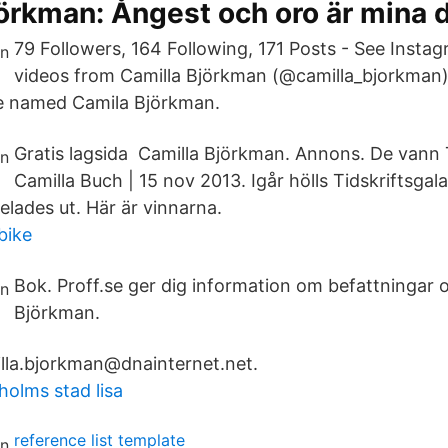
örkman: Ångest och oro är mina d
79 Followers, 164 Following, 171 Posts - See Insta
videos from Camilla Björkman (@camilla_bjorkman)
le named Camila Björkman.
Gratis lagsida Camilla Björkman. Annons. De vann T
Camilla Buch | 15 nov 2013. Igår hölls Tidskriftsgala
delades ut. Här är vinnarna.
bike
Bok. Proff.se ger dig information om befattningar 
Björkman.
lla.bjorkman@dnainternet.net.
holms stad lisa
reference list template