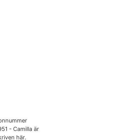
rsonnummer
51 - Camilla är
kriven här.