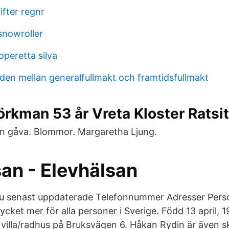
fter regnr
 snowroller
peretta silva
aden mellan generalfullmakt och framtidsfullmakt
örkman 53 år Vreta Kloster Ratsit
en gåva. Blommor. Margaretha Ljung.
an - Elevhälsan
r du senast uppdaterade Telefonnummer Adresser Pe
ket mer för alla personer i Sverige. Född 13 april, 19
i villa/radhus på Bruksvägen 6. Håkan Rydin är även s