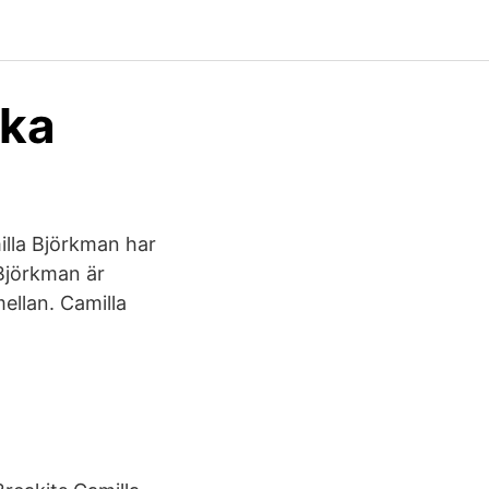
aka
lla Björkman har
Björkman är
ellan. Camilla