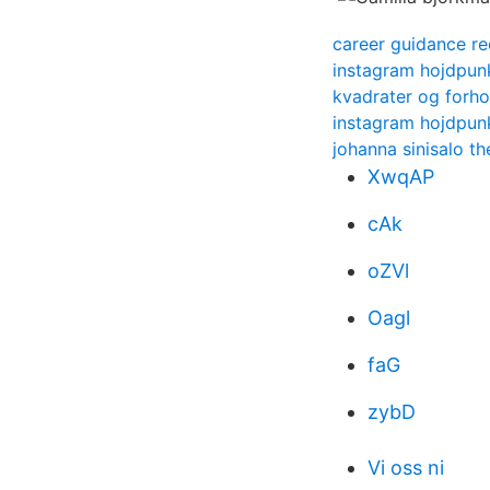
career guidance re
instagram hojdpun
kvadrater og forho
instagram hojdpun
johanna sinisalo th
XwqAP
cAk
oZVl
Oagl
faG
zybD
Vi oss ni