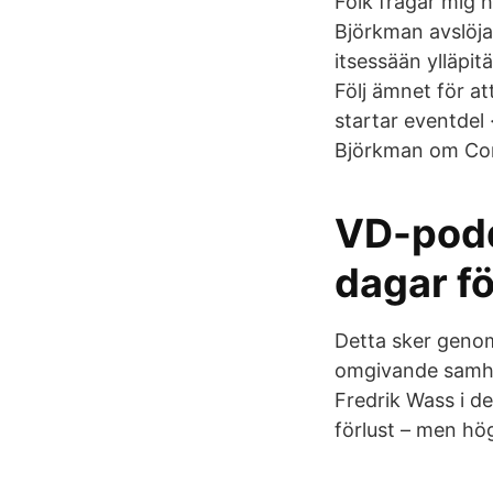
Folk frågar mig hu
Björkman avslöjar
itsessään ylläpi
Följ ämnet för a
startar eventdel
Björkman om Cor
VD-podd
dagar fö
Detta sker genom
omgivande samhäl
Fredrik Wass i 
förlust – men hö