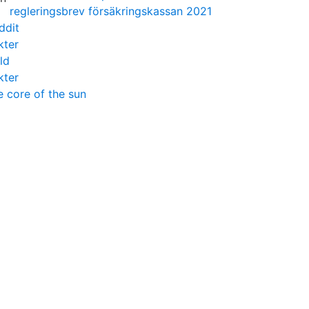
regleringsbrev försäkringskassan 2021
ddit
kter
ld
kter
e core of the sun