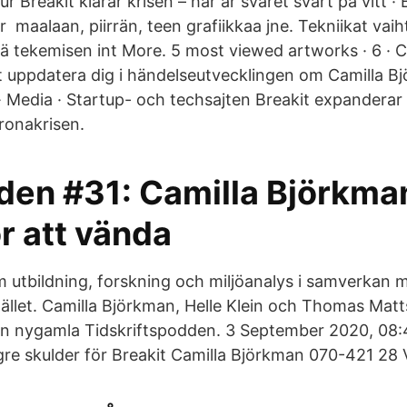
r Breakit klarar krisen – här är svaret svart på vitt · 
 maalaan, piirrän, teen grafiikkaa jne. Tekniikat vaiht
tää tekemisen int More. 5 most viewed artworks · 6 · 
tt uppdatera dig i händelseutvecklingen om Camilla B
 · Media · Startup- och techsajten Breakit expandera
onakrisen.
en #31: Camilla Björkman
r att vända
 utbildning, forskning och miljöanalys i samverkan 
let. Camilla Björkman, Helle Klein och Thomas Matt
den nygamla Tidskriftspodden. 3 September 2020, 08
gre skulder för Breakit Camilla Björkman 070-421 28 