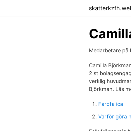
skatterkzfh.we
Camill
Medarbetare på
Camilla Björkman
2 st bolagsenga
verklig huvudman 
Björkman. Läs me
Farofa ica
Varför göra 