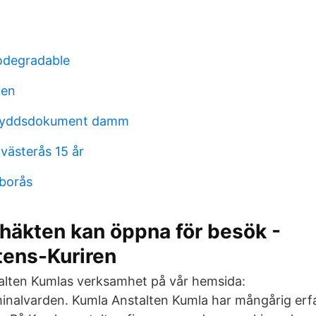
iodegradable
nen
kyddsdokument damm
ästerås 15 år
 borås
 häkten kan öppna för besök -
tens-Kuriren
alten Kumlas verksamhet på vår hemsida:
inalvarden. Kumla Anstalten Kumla har mångårig erf