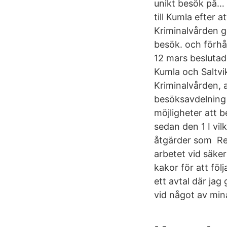
unikt besök på…
till Kumla efter
Kriminalvården g
besök. och förhå
12 mars beslutade
Kumla och Saltvi
Kriminalvården, 
besöksavdelning 
möjligheter att b
sedan den 1 I vil
åtgärder som Reg
arbetet vid säke
kakor för att föl
ett avtal där jag
vid något av min