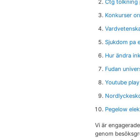
Ctg tolkning
Konkurser or
Vardvetenskap
Sjukdom pa 
Hur ändra in
Fudan univer
Youtube play 
Nordlyckesko
Pegelow elek
Vi är engagerade
genom besöksgrup