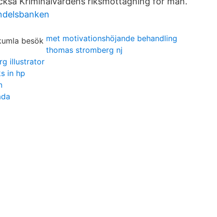
ckså Kriminalvårdens riksmottagning för män.
ndelsbanken
met motivationshöjande behandling
thomas stromberg nj
g illustrator
s in hp
n
ada