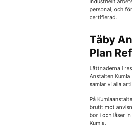
industriellt arb
personal, och fö
certifierad.
Täby An
Plan Re
Lättnaderna i res
Anstalten Kumla 
samlar vi alla ar
På Kumlaanstalte
brutit mot anvisn
bor i och låser i
Kumla.