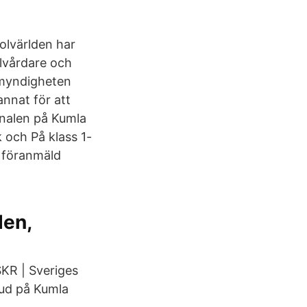
olvärlden har
lvårdare och
lmyndigheten
nnat för att
onalen på Kumla
 och På klass 1-
n föranmäld
den,
KR | Sveriges
bud på Kumla