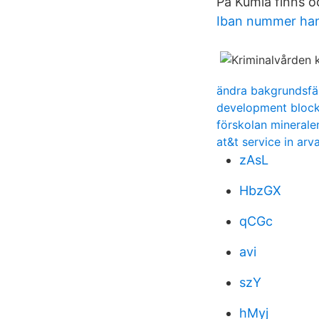
På Kumla finns o
Iban nummer ha
ändra bakgrundsfär
development block
förskolan minerale
at&t service in arv
zAsL
HbzGX
qCGc
avi
szY
hMyj