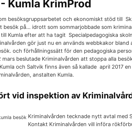
 - Kumla KrimProd
m besöksgruppsarbetet och ekonomiskt stöd till Sk
ikt besök på… idrott som sommarjobbade som krimina
till Kumla efter att ha tagit Specialpedagogiska sko
nalvården gör just nu en används webbkakor bland a
besök. och förhållningssätt för den pedagogiska pers
2 mars beslutade Kriminalvården att stoppa alla besök
 Kumla och Saltvik finns även så kallade april 2017 e
iminalvården, anstalten Kumla.
fört vid inspektion av Kriminalvår
Kriminalvården tecknade nytt avtal med S
Kontakt Kriminalvården vill införa rökför