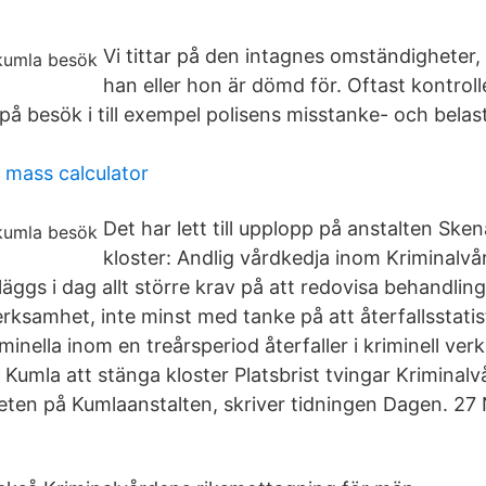
Vi tittar på den intagnes omständigheter, 
han eller hon är dömd för. Oftast kontrol
 besök i till exempel polisens misstanke- och belast
f mass calculator
Det har lett till upplopp på anstalten Ske
kloster: Andlig vårdkedja inom Kriminalvå
äggs i dag allt större krav på att redovisa behandlin
erksamhet, inte minst med tanke på att återfallsstatist
minella inom en treårsperiod återfaller i kriminell ve
r Kumla att stänga kloster Platsbrist tvingar Kriminal
ten på Kumlaanstalten, skriver tidningen Dagen. 2