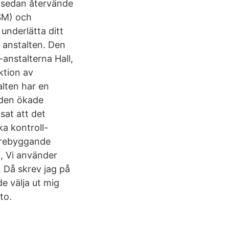
 sedan återvände
PSM) och
underlätta ditt
 anstalten. Den
anstalterna Hall,
ktion av
lten har en
rden ökade
sat att det
ka kontroll-
förebyggande
k, Vi använder
. Då skrev jag på
de välja ut mig
to.