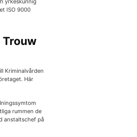
ch yrkeskunnig
het ISO 9000
: Trouw
ill Kriminalvården
öretaget. Här
kylningssymtom
intliga rummen de
ad anstaltschef på