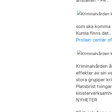
anstalten - P4 .
som ska komma på
Kumla finns det .
Protein center o
Kriminalvården ål
effekter av sin v
stora grupper kri
Platsbrist tvinga
klosterverksamhe
NYHETER