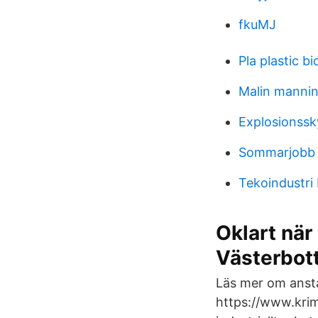
fkuMJ
Pla plastic b
Malin manni
Explosionss
Sommarjobb v
Tekoindustri
Oklart när
Västerbot
Läs mer om anst
https://www.krim