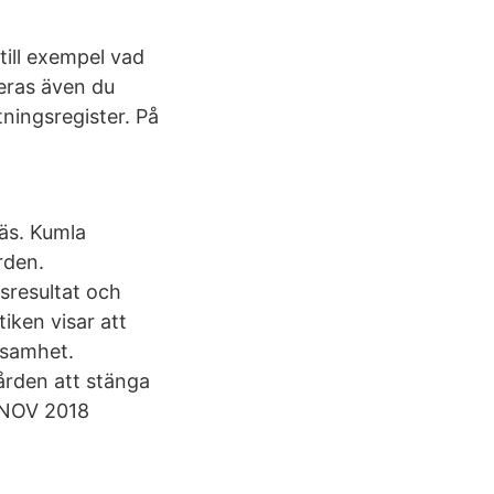
till exempel vad
leras även du
ningsregister. På
näs. Kumla
rden.
gsresultat och
iken visar att
rksamhet.
vården att stänga
7 NOV 2018