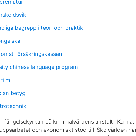
 prematur
nskoldsvik
liga begrepp i teori och praktik
engelska
komst försäkringskassan
sity chinese language program
film
lan betyg
trotechnik
 i fängelsekyrkan på kriminalvårdens anstalt i Kumla.
psarbetet och ekonomiskt stöd till Skolvärlden har 