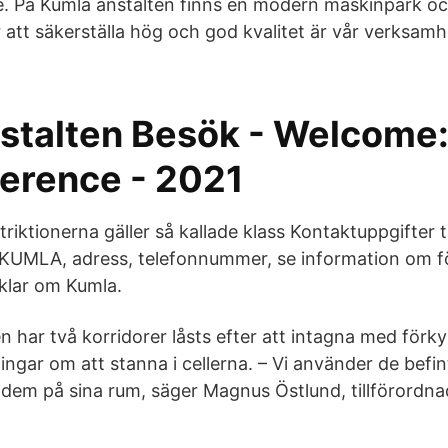
ete. På Kumla anstalten finns en modern maskinpark o
r att säkerställa hög och god kvalitet är vår verksam
stalten Besök - Welcome
ference - 2021
triktionerna gäller så kallade klass Kontaktuppgifter t
KUMLA, adress, telefonnummer, se information om f
tiklar om Kumla.
n har två korridorer låsts efter att intagna med för
ingar om att stanna i cellerna. – Vi använder de bef
n dem på sina rum, säger Magnus Östlund, tillförordn