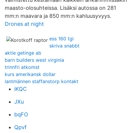
maasto-olosuhteissa. Lisäksi autossa on 281
mm:n maavara ja 850 mm:n kahluusyvyys.
Drones at night
ess 160 tgi
skriva snabbt
aktie getinge ab
barn builders west virginia
trinnfri atkomst
kurs amerikansk dollar
lantmännen staffanstorp kontakt
iKQC
JXu
bqFO
Qpvf