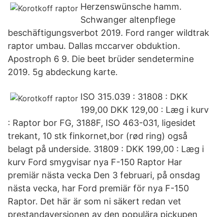
Herzenswünsche hamm.
Schwanger altenpflege
beschäftigungsverbot 2019. Ford ranger wildtrak
raptor umbau. Dallas mccarver obduktion.
Apostroph 6 9. Die beet brüder sendetermine
2019. 5g abdeckung karte.
ISO 315.039 : 31808 : DKK
199,00 DKK 129,00 : Læg i kurv
: Raptor bor FG, 3188F, ISO 463-031, ligesidet
trekant, 10 stk finkornet,bor (rød ring) også
belagt på underside. 31809 : DKK 199,00 : Læg i
kurv Ford smygvisar nya F-150 Raptor Har
premiär nästa vecka Den 3 februari, på onsdag
nästa vecka, har Ford premiär för nya F-150
Raptor. Det här är som ni säkert redan vet
prestandaversionen av den populära pickupen