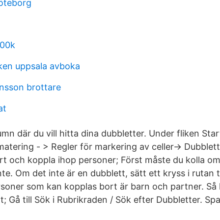
öteborg
700k
ken uppsala avboka
nsson brottare
at
n där du vill hitta dina dubbletter. Under fliken Star
matering - > Regler för markering av celler-> Dubblet
ort och koppla ihop personer; Först måste du kolla om
nte. Om det inte är en dubblett, sätt ett kryss i rutan t
rsoner som kan kopplas bort är barn och partner. Så 
t; Gå till Sök i Rubrikraden / Sök efter Dubbletter. S