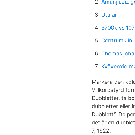
Amanj aziz g
Uta ar
3700x vs 10
Centrumklini
Thomas joha
Kväveoxid m
Markera den kolum
Villkordstyrd for
Dubbletter, ta b
dubbletter eller i
Dubblett”. De pe
det är en dubblet
7, 1922.