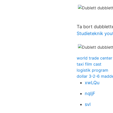
Ta bort dubblette
Studieteknik you
world trade center
taxi film cast
logistik program
dollar 3-2-6 madd
xwLQu
nqIjF
svl