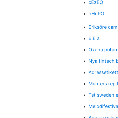
cEzEQ
hHnPO
Eriksöre cam
6 6 a
Oxana putan
Nya fintech 
Adressetiket
Munters rep 
Tst sweden 
Melodifestiva
Annika palda