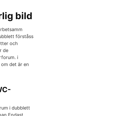
ig bild
 arbetsamm
ubblett förståss
etter och
r de
rforum. i
n om det är en
WC-
rum i dubblett
nan Endast