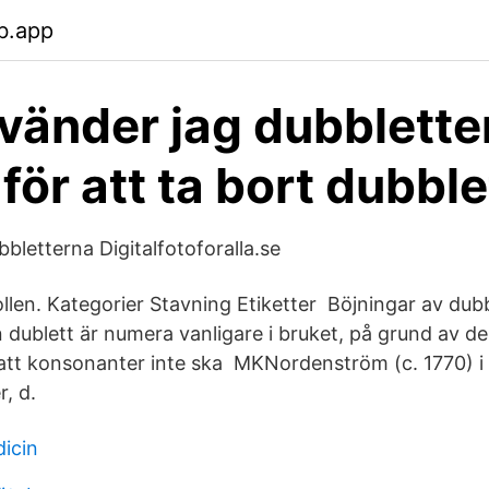
b.app
vänder jag dubblette
för att ta bort dubble
bletterna Digitalfotoforalla.se
len. Kategorier Stavning Etiketter Böjningar av dubbl
n dublett är numera vanligare i bruket, på grund av d
att konsonanter inte ska MKNordenström (c. 1770) i 
r, d.
icin