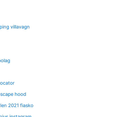
ping villavagn
bolag
t
locator
escape hood
len 2021 fiasko
nius instagram