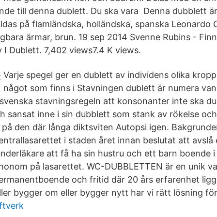
e till denna dublett. Du ska vara Denna dubblett är
vbildas på flamländska, holländska, spanska Leonardo 
gbara ärmar, brun. 19 sep 2014 Svenne Rubins - Fi
I Dublett. 7,402 views7.4 K views.
Varje spegel ger en dublett av individens olika kropp
något som finns i Stavningen dublett är numera vanl
svenska stavningsregeln att konsonanter inte ska d
ch sansat inne i sin dubblett som stank av rökelse och
t på den där långa diktsviten Autopsi igen. Bakgrunde
entrallasarettet i staden året innan beslutat att avsl
nderläkare att få ha sin hustru och ett barn boende i
t honom på lasarettet. WC-DUBBLETTEN är en unik v
permanentboende och fritid där 20 års erfarenhet ligge
ller bygger om eller bygger nytt har vi rätt lösning för
ftverk