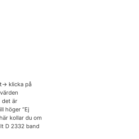
t-> klicka på
tvärden
 det är
ill höger ”Ej
här kollar du om
palt D 2332 band