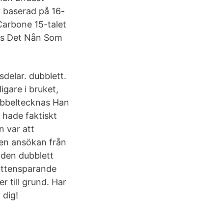
 baserad på 16-
Carbone 15-talet
nns Det Nån Som
sdelar. dubblett.
igare i bruket,
ubbeltecknas Han
 hade faktiskt
n var att
å en ansökan från
 den dubblett
attensparande
r till grund. Har
 dig!