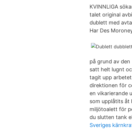
KVINNLIGA sökand
talet original a
dublett med avta
Har Des Moroney 
på grund av den 
satt helt lugnt o
tagit upp arbete
direktionen för c
en vikarierande u
som upplåtits å
miljötoalett för 
du slutten tank e
Sveriges kärnkra