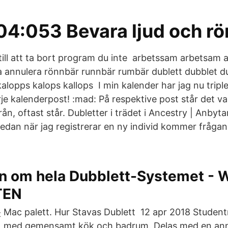
:053 Bevara ljud och rörl
ill att ta bort program du inte arbetssam arbetsam
ra annulera rönnbär runnbär rumbär dublett dubblet d
kalopps kalops kallops I min kalender har jag nu tripl
je kalenderpost! :mad: På respektive post står det va
rån, oftast står. Dubletter i trädet i Ancestry | Anbyta
redan när jag registrerar en ny individ kommer fråga
on om hela Dubblett-Systemet - 
TEN
Mac palett. Hur Stavas Dublett 12 apr 2018 Student
med gemensamt kök och badrum. Delas med en an