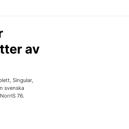
r
tter av
ett, Singular,
en svenska
NorrlS 76.