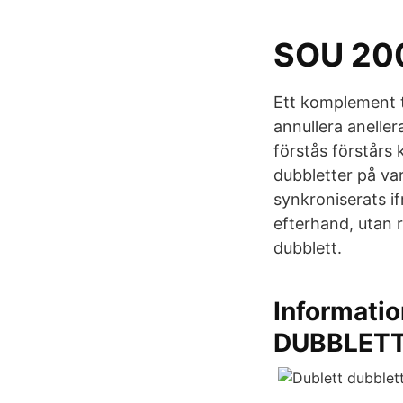
SOU 2004
Ett komplement t
annullera anelle
förstås förstårs 
dubbletter på var
synkroniserats if
efterhand, utan 
dubblett.
Informati
DUBBLET