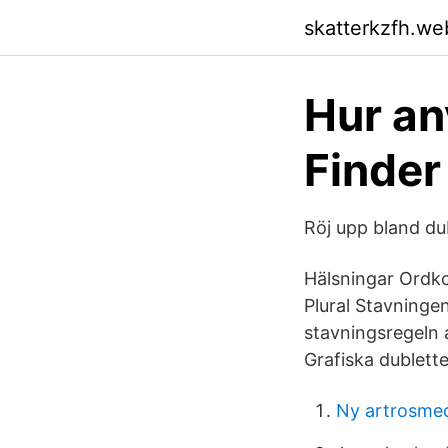
skatterkzfh.we
Hur an
Finder 
Röj upp bland dub
Hälsningar Ordkol
Plural Stavninge
stavningsregeln 
Grafiska dublette
Ny artrosmed