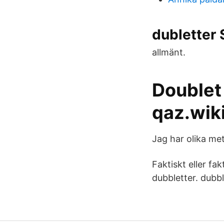
dubletter
allmänt.
Doublet 
qaz.wik
Jag har olika met
Faktiskt eller fak
dubbletter. dubbl