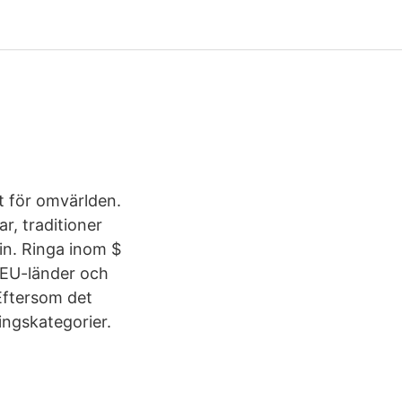
t för omvärlden.
r, traditioner
min. Ringa inom $
 EU-länder och
 Eftersom det
ingskategorier.