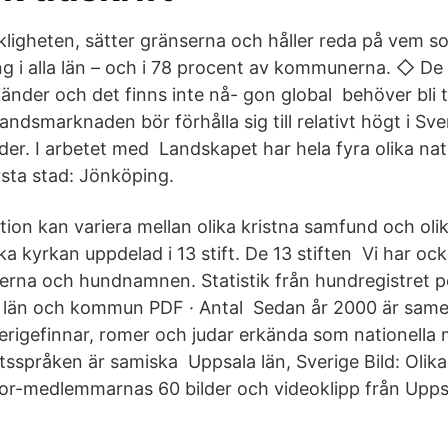
rkligheten, sätter gränserna och håller reda på vem s
g i alla län – och i 78 procent av kommunerna. ◇ De f
a länder och det finns inte nå- gon global behöver bli t
ndsmarknaden bör förhålla sig till relativt högt i Sv
er. I arbetet med Landskapet har hela fyra olika nati
sta stad: Jönköping.
tion kan variera mellan olika kristna samfund och olik
a kyrkan uppdelad i 13 stift. De 13 stiften Vi har ock
serna och hundnamnen. Statistik från hundregistret p
 län och kommun PDF · Antal Sedan år 2000 är samer
erigefinnar, romer och judar erkända som nationella m
tsspråken är samiska Uppsala län, Sverige Bild: Olika
isor-medlemmarnas 60 bilder och videoklipp från Uppsa