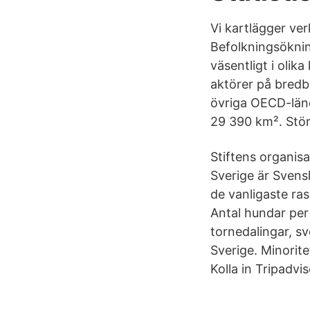
Vi kartlägger ve
Befolkningsöknin
väsentligt i olik
aktörer på bredba
övriga OECD-länd
29 390 km². Stör
Stiftens organisa
Sverige är Svensk
de vanligaste ra
Antal hundar per
tornedalingar, sv
Sverige. Minorite
Kolla in Tripadv