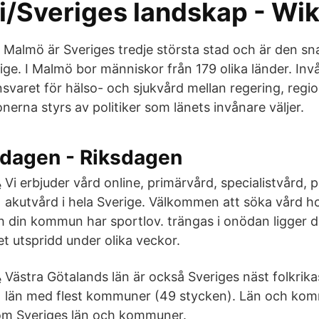
i/Sveriges landskap - Wi
v Malmö är Sveriges tredje största stad och är den s
ige. I Malmö bor människor från 179 olika länder. Invå
nsvaret för hälso- och sjukvård mellan regering, regi
erna styrs av politiker som länets invånare väljer.
iksdagen - Riksdagen
Vi erbjuder vård online, primärvård, specialistvård, p
akutvård i hela Sverige. Välkommen att söka vård ho
ch din kommun har sportlov. trängas i onödan ligger d
t utspridd under olika veckor.
Västra Götalands län är också Sveriges näst folkrika
län med flest kommuner (49 stycken). Län och komm
 om Sveriges län och kommuner.