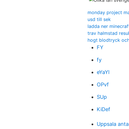
monday project m
usd till sek
ladda ner minecraft
trav halmstad resul
hogt blodtryck och
FY
fy
eYaYl
OPvf
SUp
KiDef
Uppsala anta