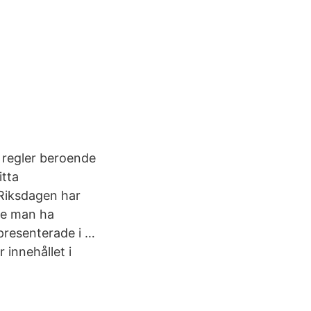
a regler beroende
itta
Riksdagen har
ste man ha
epresenterade i …
 innehållet i