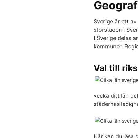
Geograf
Sverige är ett a
storstaden i Sver
I Sverige delas a
kommuner. Region
Val till r
vecka ditt län o
städernas ledighe
Här kan du läsa