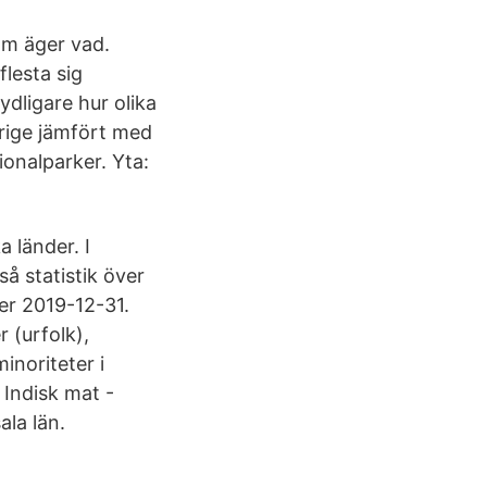
om äger vad.
lesta sig
ydligare hur olika
erige jämfört med
onalparker. Yta:
a länder. I
så statistik över
er 2019-12-31.
 (urfolk),
inoriteter i
 Indisk mat -
la län.