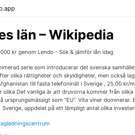
b.app
es län – Wikipedia
0 000 kr genom Lendo - Sök & jämför lån idag
imerad serie som introducerar det svenska samhälle
ter olika rättigheter och skyldigheter, men också laga
ghanistan till fasta telefoninät i Sverige , 25.00 kr/
 olika Det vanliga är att druvorna kommer från olika
 då ursprungsmässigt som ”EU”. Vita viner dominerar.
Sverige, uppdelat på ett lämpligt antal olika invester
vagledningscentrum