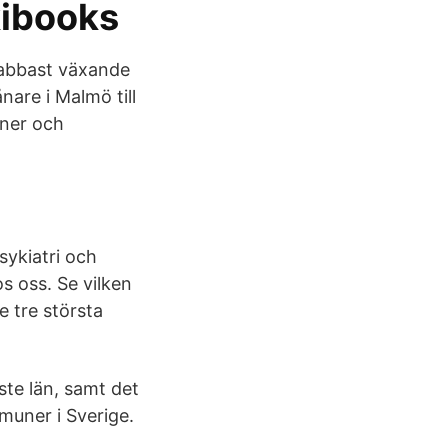
kibooks
nabbast växande
nare i Malmö till
oner och
sykiatri och
s oss. Se vilken
e tre största
ste län, samt det
uner i Sverige.