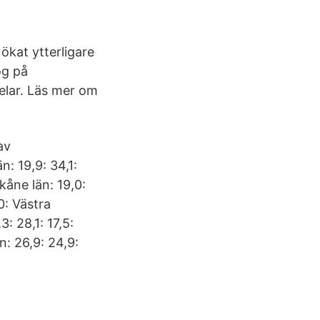
ökat ytterligare
og på
elar. Läs mer om
av
n: 19,9: 34,1:
Skåne län: 19,0:
,0: Västra
3: 28,1: 17,5:
n: 26,9: 24,9: