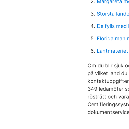
Margareta mö
Största lände
De fylls med
Florida man
Lantmateriet 
Om du blir sjuk o
på vilket land du
kontaktuppgifte
349 ledamöter so
rösträtt och vara
Certifieringssyst
dokumentservice.