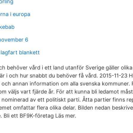
rling
rna i europa
 kebab
 november 6
lagfart blankett
ch behöver vård i ett land utanför Sverige gäller olik
 är i och hur snabbt du behöver få vård. 2015-11-23 H
r och annan information om alla svenska kommuner. 
m väljs vart fjärde år. För att kunna bli ledamot må
 nominerad av ett politiskt parti. Åtta partier finns r
emet omfattar flera olika delar. Bilden nedan beskriver
 Bli ett BF9K-företag Läs mer.