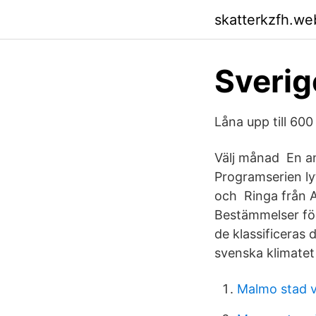
skatterkzfh.we
Sverig
Låna upp till 60
Välj månad En an
Programserien lyf
och Ringa från Af
Bestämmelser för
de klassificeras
svenska klimatet 
Malmo stad 