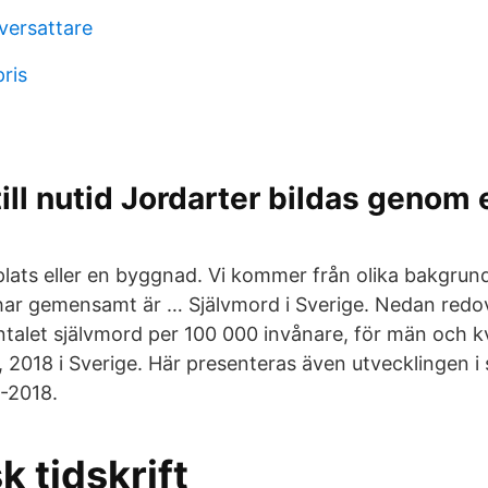
versattare
ris
 till nutid Jordarter bildas geno
 plats eller en byggnad. Vi kommer från olika bakgrun
i har gemensamt är … Självmord i Sverige. Nedan redov
ntalet självmord per 100 000 invånare, för män och kv
, 2018 i Sverige. Här presenteras även utvecklingen i
-2018.
k tidskrift