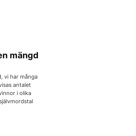
m en mängd
d, vi har många
isas antalet
innor i olika
 självmordstal