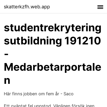
skatterkzfh.web.app
studentrekrytering
sutbildning 191210
-
Medarbetarportale
n
Här finns jobben om fem år - Saco
Ett oväntat fel uppstod. Vänligen försök igen.